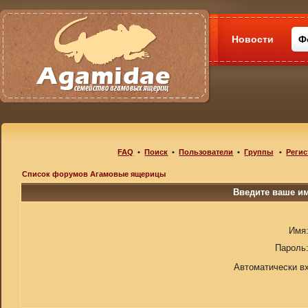
Новости
Ф
FAQ
•
Поиск
•
Пользователи
•
Группы
•
Регис
Список форумов Агамовые ящерицы
Введите ваше им
Имя
Пароль
Автоматически в