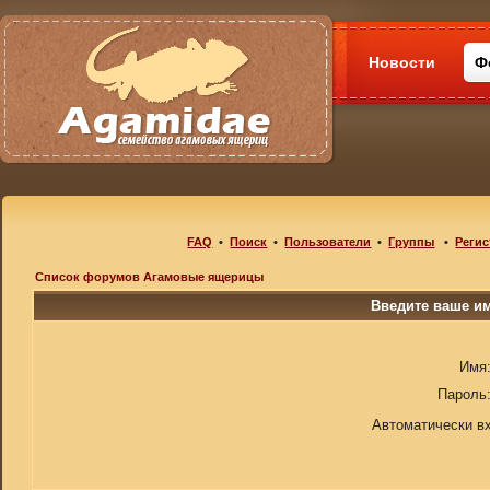
Новости
Ф
FAQ
•
Поиск
•
Пользователи
•
Группы
•
Регис
Список форумов Агамовые ящерицы
Введите ваше им
Имя
Пароль
Автоматически в