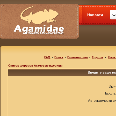
Новости
Ф
FAQ
•
Поиск
•
Пользователи
•
Группы
•
Регис
Список форумов Агамовые ящерицы
Введите ваше им
Имя
Пароль
Автоматически в