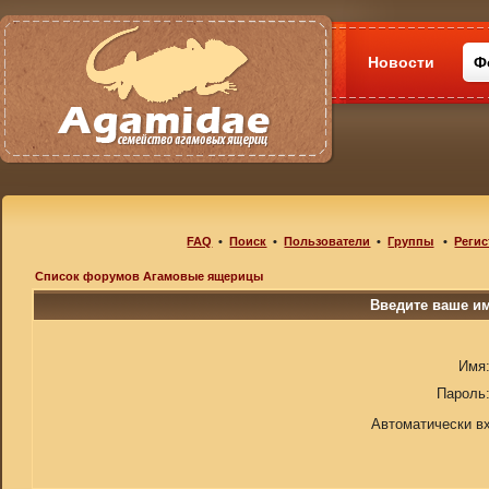
Новости
Ф
FAQ
•
Поиск
•
Пользователи
•
Группы
•
Регис
Список форумов Агамовые ящерицы
Введите ваше им
Имя
Пароль
Автоматически в