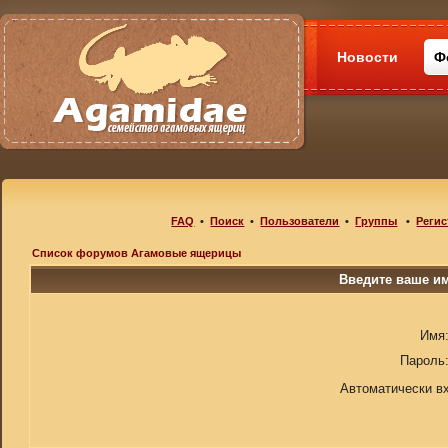
Новости
Ф
FAQ
•
Поиск
•
Пользователи
•
Группы
•
Регис
Список форумов Агамовые ящерицы
Введите ваше им
Имя
Пароль
Автоматически в