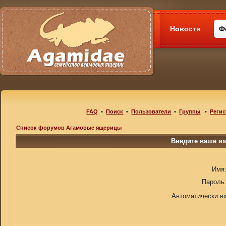
Новости
Ф
FAQ
•
Поиск
•
Пользователи
•
Группы
•
Регис
Список форумов Агамовые ящерицы
Введите ваше им
Имя
Пароль
Автоматически в