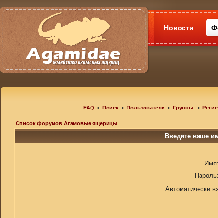
Новости
Ф
FAQ
•
Поиск
•
Пользователи
•
Группы
•
Регис
Список форумов Агамовые ящерицы
Введите ваше им
Имя
Пароль
Автоматически в