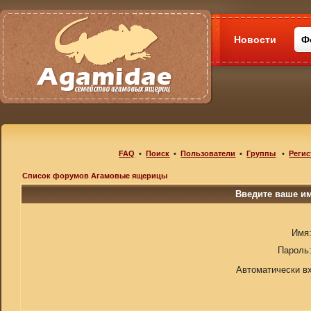
Новости
Ф
FAQ
•
Поиск
•
Пользователи
•
Группы
•
Регис
Список форумов Агамовые ящерицы
Введите ваше им
Имя
Пароль
Автоматически в