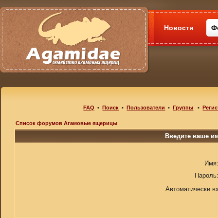
Новости
Ф
FAQ
•
Поиск
•
Пользователи
•
Группы
•
Регис
Список форумов Агамовые ящерицы
Введите ваше им
Имя
Пароль
Автоматически в