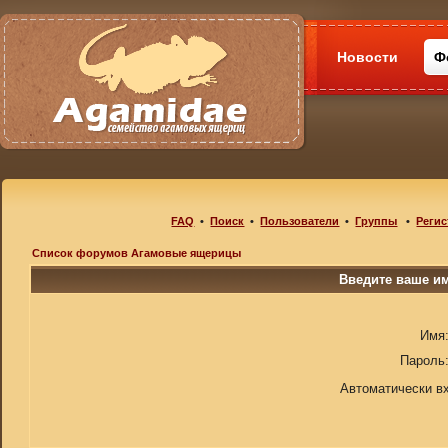
Новости
Ф
FAQ
•
Поиск
•
Пользователи
•
Группы
•
Регис
Список форумов Агамовые ящерицы
Введите ваше им
Имя
Пароль
Автоматически в