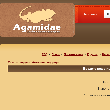
Новости
Ф
FAQ
•
Поиск
•
Пользователи
•
Группы
•
Регис
Список форумов Агамовые ящерицы
Введите ваше им
Имя
Пароль
Автоматически в