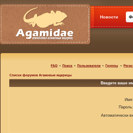
Новости
Ф
FAQ
•
Поиск
•
Пользователи
•
Группы
•
Регис
Список форумов Агамовые ящерицы
Введите ваше им
Имя
Пароль
Автоматически в