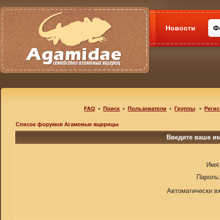
Новости
Ф
FAQ
•
Поиск
•
Пользователи
•
Группы
•
Регис
Список форумов Агамовые ящерицы
Введите ваше им
Имя
Пароль
Автоматически в