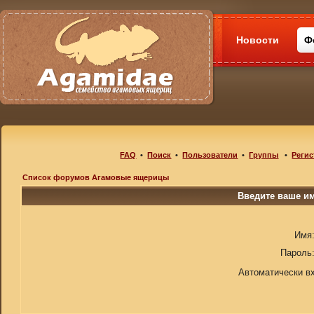
Новости
Ф
FAQ
•
Поиск
•
Пользователи
•
Группы
•
Регис
Список форумов Агамовые ящерицы
Введите ваше им
Имя
Пароль
Автоматически в