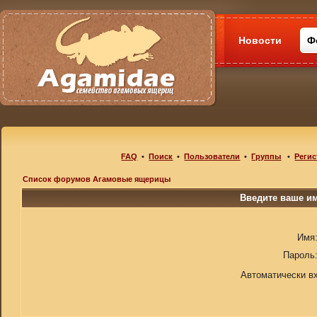
Новости
Ф
FAQ
•
Поиск
•
Пользователи
•
Группы
•
Регис
Список форумов Агамовые ящерицы
Введите ваше им
Имя
Пароль
Автоматически в