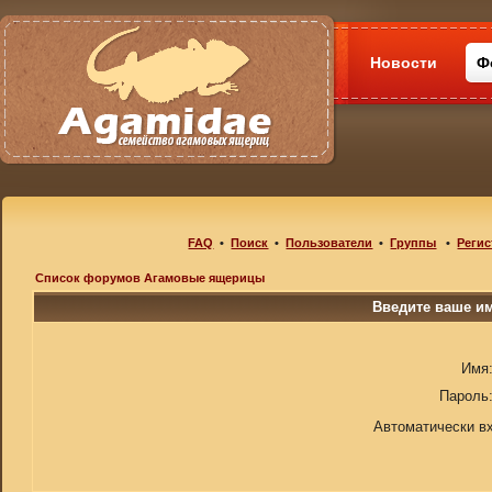
Новости
Ф
FAQ
•
Поиск
•
Пользователи
•
Группы
•
Регис
Список форумов Агамовые ящерицы
Введите ваше им
Имя
Пароль
Автоматически в