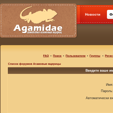
Новости
Ф
FAQ
•
Поиск
•
Пользователи
•
Группы
•
Регис
Список форумов Агамовые ящерицы
Введите ваше им
Имя
Пароль
Автоматически в