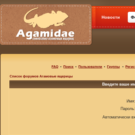
Новости
Ф
FAQ
•
Поиск
•
Пользователи
•
Группы
•
Регис
Список форумов Агамовые ящерицы
Введите ваше им
Имя
Пароль
Автоматически в