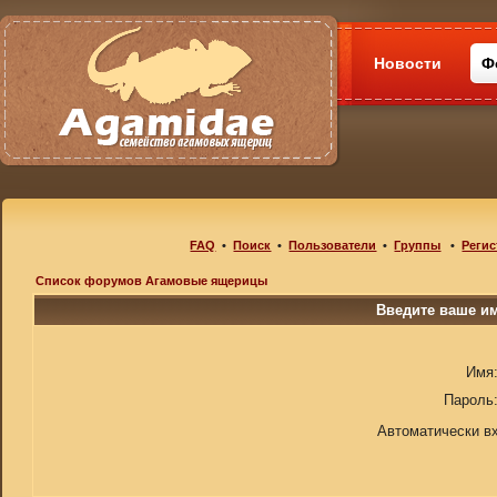
Новости
Ф
FAQ
•
Поиск
•
Пользователи
•
Группы
•
Регис
Список форумов Агамовые ящерицы
Введите ваше им
Имя
Пароль
Автоматически в