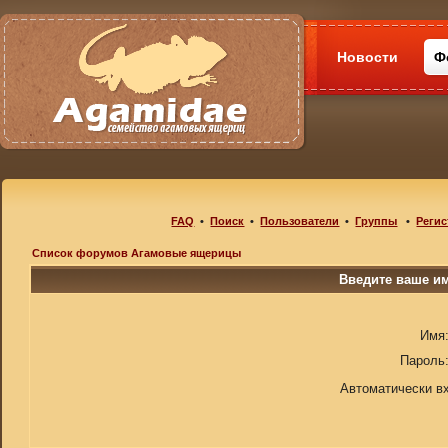
Новости
Ф
FAQ
•
Поиск
•
Пользователи
•
Группы
•
Регис
Список форумов Агамовые ящерицы
Введите ваше им
Имя
Пароль
Автоматически в