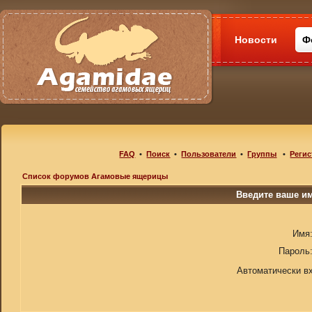
Новости
Ф
FAQ
•
Поиск
•
Пользователи
•
Группы
•
Регис
Список форумов Агамовые ящерицы
Введите ваше им
Имя
Пароль
Автоматически в