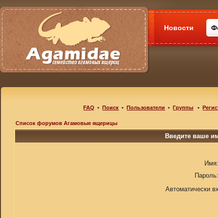
Новости
Ф
FAQ
•
Поиск
•
Пользователи
•
Группы
•
Регис
Список форумов Агамовые ящерицы
Введите ваше им
Имя
Пароль
Автоматически в