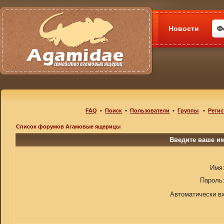
Новости
Ф
FAQ
•
Поиск
•
Пользователи
•
Группы
•
Регис
Список форумов Агамовые ящерицы
Введите ваше им
Имя
Пароль
Автоматически в