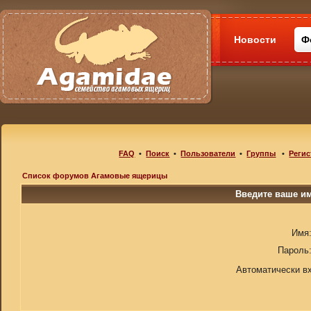
Новости
Ф
FAQ
•
Поиск
•
Пользователи
•
Группы
•
Регис
Список форумов Агамовые ящерицы
Введите ваше им
Имя
Пароль
Автоматически в