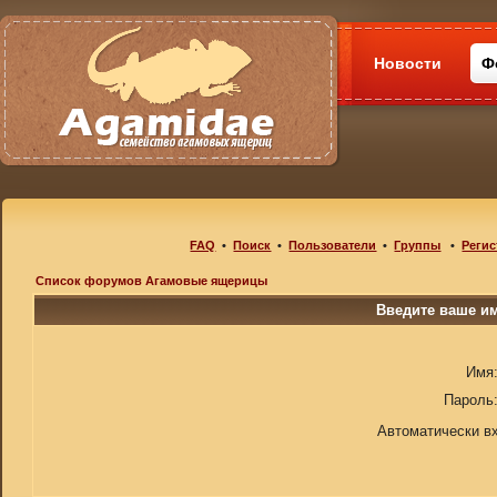
Новости
Ф
FAQ
•
Поиск
•
Пользователи
•
Группы
•
Регис
Список форумов Агамовые ящерицы
Введите ваше им
Имя
Пароль
Автоматически в