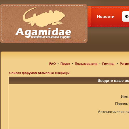
Новости
Ф
FAQ
•
Поиск
•
Пользователи
•
Группы
•
Регис
Список форумов Агамовые ящерицы
Введите ваше им
Имя
Пароль
Автоматически в