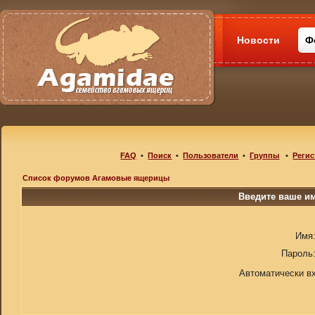
Новости
Ф
FAQ
•
Поиск
•
Пользователи
•
Группы
•
Регис
Список форумов Агамовые ящерицы
Введите ваше им
Имя
Пароль
Автоматически в