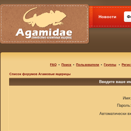
Новости
Ф
FAQ
•
Поиск
•
Пользователи
•
Группы
•
Регис
Список форумов Агамовые ящерицы
Введите ваше им
Имя
Пароль
Автоматически в