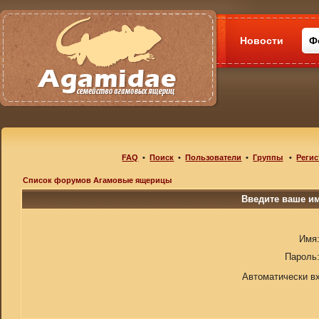
Новости
Ф
FAQ
•
Поиск
•
Пользователи
•
Группы
•
Регис
Список форумов Агамовые ящерицы
Введите ваше им
Имя
Пароль
Автоматически в