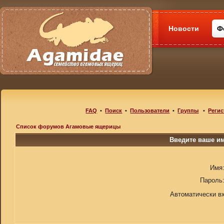
Новости
Ф
FAQ
•
Поиск
•
Пользователи
•
Группы
•
Регис
Список форумов Агамовые ящерицы
Введите ваше им
Имя
Пароль
Автоматически в