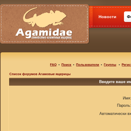
Новости
Ф
FAQ
•
Поиск
•
Пользователи
•
Группы
•
Регис
Список форумов Агамовые ящерицы
Введите ваше им
Имя
Пароль
Автоматически в