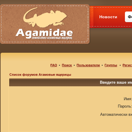
Новости
Ф
FAQ
•
Поиск
•
Пользователи
•
Группы
•
Регис
Список форумов Агамовые ящерицы
Введите ваше им
Имя
Пароль
Автоматически в