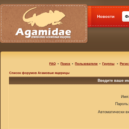
Новости
Ф
FAQ
•
Поиск
•
Пользователи
•
Группы
•
Регис
Список форумов Агамовые ящерицы
Введите ваше им
Имя
Пароль
Автоматически в