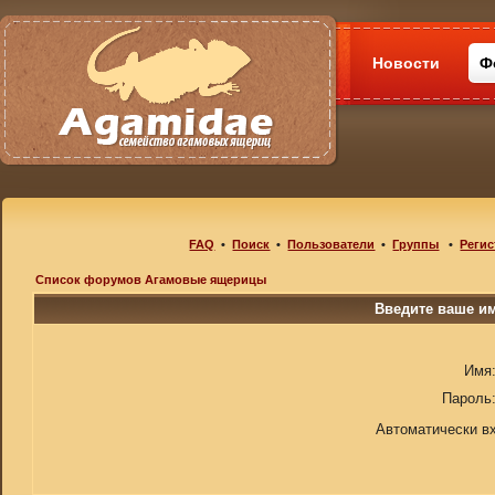
Новости
Ф
FAQ
•
Поиск
•
Пользователи
•
Группы
•
Регис
Список форумов Агамовые ящерицы
Введите ваше им
Имя
Пароль
Автоматически в