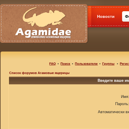
Новости
Ф
FAQ
•
Поиск
•
Пользователи
•
Группы
•
Регис
Список форумов Агамовые ящерицы
Введите ваше им
Имя
Пароль
Автоматически в