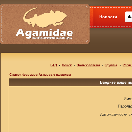
Новости
Ф
FAQ
•
Поиск
•
Пользователи
•
Группы
•
Регис
Список форумов Агамовые ящерицы
Введите ваше им
Имя
Пароль
Автоматически в