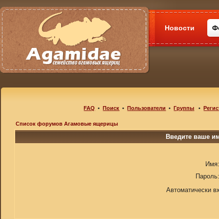
Новости
Ф
FAQ
•
Поиск
•
Пользователи
•
Группы
•
Регис
Список форумов Агамовые ящерицы
Введите ваше им
Имя
Пароль
Автоматически в