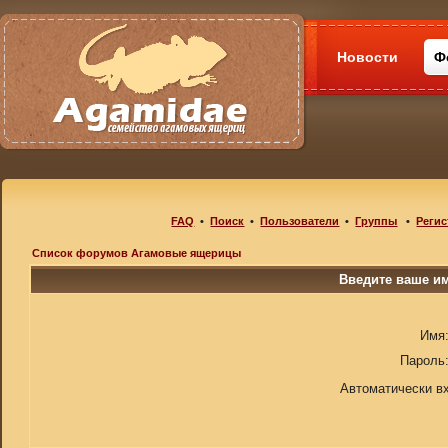
Новости
Ф
FAQ
•
Поиск
•
Пользователи
•
Группы
•
Регис
Список форумов Агамовые ящерицы
Введите ваше им
Имя
Пароль
Автоматически в