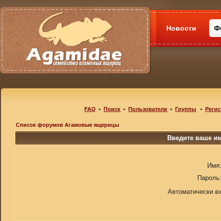
Новости
Ф
FAQ
•
Поиск
•
Пользователи
•
Группы
•
Регис
Список форумов Агамовые ящерицы
Введите ваше им
Имя
Пароль
Автоматически в