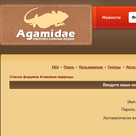
Новости
Ф
FAQ
•
Поиск
•
Пользователи
•
Группы
•
Регис
Список форумов Агамовые ящерицы
Введите ваше им
Имя
Пароль
Автоматически в