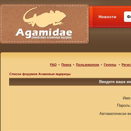
Новости
Ф
FAQ
•
Поиск
•
Пользователи
•
Группы
•
Регис
Список форумов Агамовые ящерицы
Введите ваше им
Имя
Пароль
Автоматически в