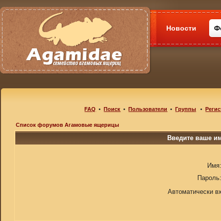
Новости
Ф
FAQ
•
Поиск
•
Пользователи
•
Группы
•
Регис
Список форумов Агамовые ящерицы
Введите ваше им
Имя
Пароль
Автоматически в